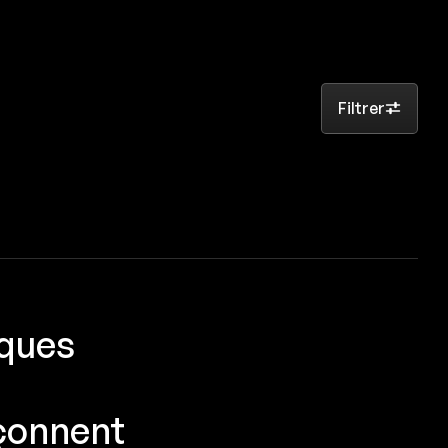
Filtrer
rques
açonnent