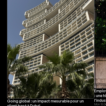
Employ
: une 
l'indus
Going global : un impact mesurable pour un
Mon 15 D
client basé à Dubaï