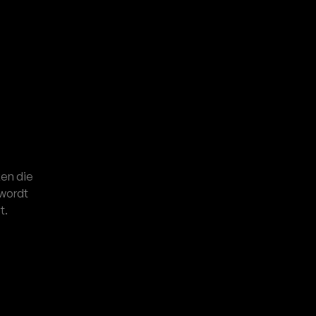
Contacteer ons
Contacteer ons
ken die
 wordt
t.