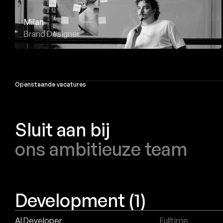
Milan
Brand Designer
Openstaande vacatures
Sluit aan bij
ons ambitieuze team
Development
(1)
AI Developer
Fulltime