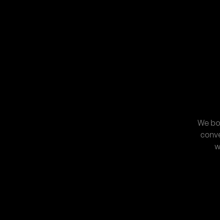
We bou
conve
w