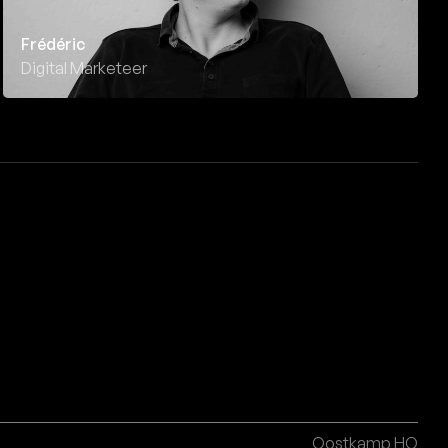
Frédéric
Digital Marketeer
Oostkamp HQ