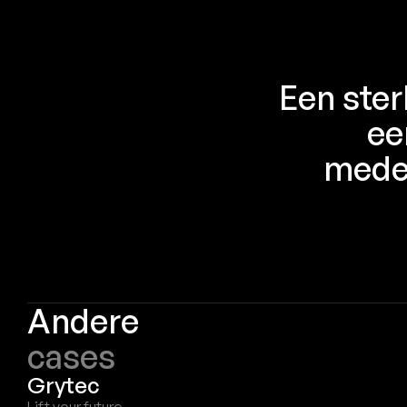
Een ster
ee
medew
Andere
cases
Grytec