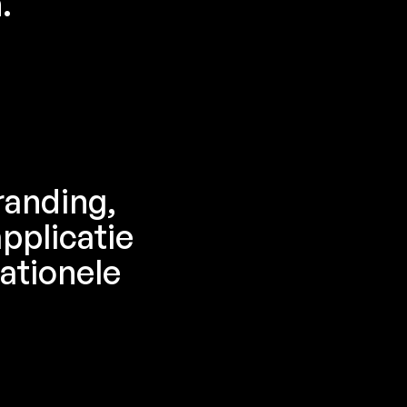
.
randing,
pplicatie
ationele