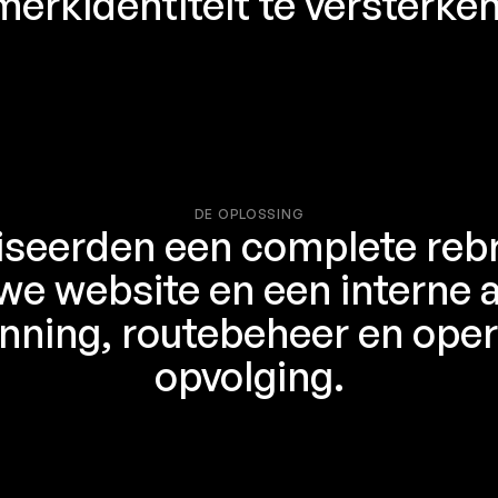
merkidentiteit te versterken
DE OPLOSSING
iseerden een complete reb
we website en een interne a
anning, routebeheer en oper
opvolging.