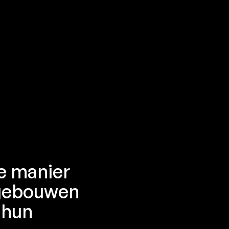
Contacteer ons
Contacteer ons
re manier
sgebouwen
 hun